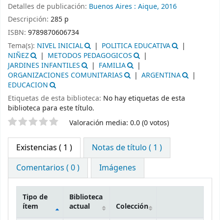
Detalles de publicación:
Buenos Aires :
Aique,
2016
Descripción:
285 p
ISBN:
9789870606734
Tema(s):
NIVEL INICIAL
POLITICA EDUCATIVA
NIÑEZ
METODOS PEDAGOGICOS
JARDINES INFANTILES
FAMILIA
ORGANIZACIONES COMUNITARIAS
ARGENTINA
EDUCACION
Etiquetas de esta biblioteca:
No hay etiquetas de esta
biblioteca para este título.
Valoración
Valoración media: 0.0 (0 votos)
Existencias
( 1 )
Notas de título ( 1 )
Comentarios ( 0 )
Imágenes
Tipo de
Biblioteca
ítem
actual
Colección