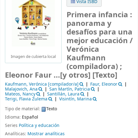
Vista ISBD
Primera infancia :
panorama y
desafíos para una
mejor educación /
Verónica
Kaufmann
Imagen de cubierta local
(compiladora) ;
Eleonor Faur ...[y otros]
[Texto]
Kaufmann, Verónica
[compilador/a]
Faur, Eleonor
Malajovich, Ana
San Martín, Patricia
Mateos, Nancy
Santillán, Laura
Terigi, Flavia Zulema
Visintín, Marina
Tipo de material:
Texto
Idioma:
Español
Series
Política y educación
Analíticas:
Mostrar analíticas