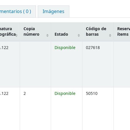
mentarios ( 0 )
Imágenes
natura
Copia
Código de
Reser
ográfica
número
Estado
barras
ítems
6.122
Disponible
027618
6.122
2
Disponible
50510