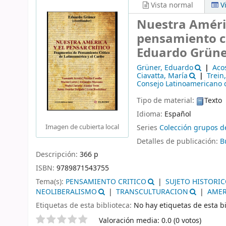
Vista normal
V
Nuestra Améric
pensamiento cr
Eduardo Grüner
Grüner, Eduardo
Aco
Ciavatta, María
Trein
Consejo Latinoamericano d
Tipo de material:
Texto
Idioma:
Español
Imagen de cubierta local
Series
Colección grupos d
Detalles de publicación:
B
Descripción:
366 p
ISBN:
9789871543755
Tema(s):
PENSAMIENTO CRITICO
SUJETO HISTORI
NEOLIBERALISMO
TRANSCULTURACION
AMER
Etiquetas de esta biblioteca:
No hay etiquetas de esta bi
Valoración
Valoración media: 0.0 (0 votos)