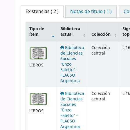
Existencias
( 2 )
Notas de título ( 1 )
Co
Tipo de
Biblioteca
Sig
ítem
actual
Colección
top
Existencias
Biblioteca
Colección
L.1
de Ciencias
central
Sociales
"Enzo
LIBROS
Faletto" -
FLACSO
Argentina
Biblioteca
Colección
L.1
de Ciencias
central
Sociales
"Enzo
LIBROS
Faletto" -
FLACSO
Argentina