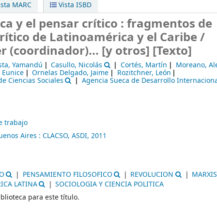
ista MARC
Vista ISBD
a y el pensar crítico : fragmentos de
ítico de Latinoamérica y el Caribe /
 (coordinador)... [y otros]
[Texto]
sta, Yamandú
Casullo, Nicolás
Cortés, Martín
Moreano, Al
, Eunice
Ornelas Delgado, Jaime
Rozitchner, León
e Ciencias Sociales
Agencia Sueca de Desarrollo Internaciona
e trabajo
uenos Aires :
CLACSO,
ASDI,
2011
CO
PENSAMIENTO FILOSOFICO
REVOLUCION
MARXI
ICA LATINA
SOCIOLOGIA Y CIENCIA POLITICA
blioteca para este título.